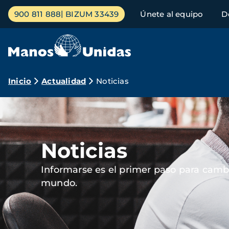
Pasar
Menú
900 811 888
BIZUM 33439
Únete al equipo
D
al
principal
contenido
principal
Ruta
Inicio
Actualidad
Noticias
de
Imagen
navegación
Noticias
Informarse es el primer paso para cambi
mundo.