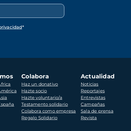
privacidad
*
amos
Colabora
Actualidad
frica
Haz un donativo
Noticias
 América
Hazte socio
Reportajes
Asia
Hazte voluntario/a
Entrevistas
 España
Testamento solidario
Campañas
Colabora como empresa
Sala de prensa
Regalo Solidario
Revista