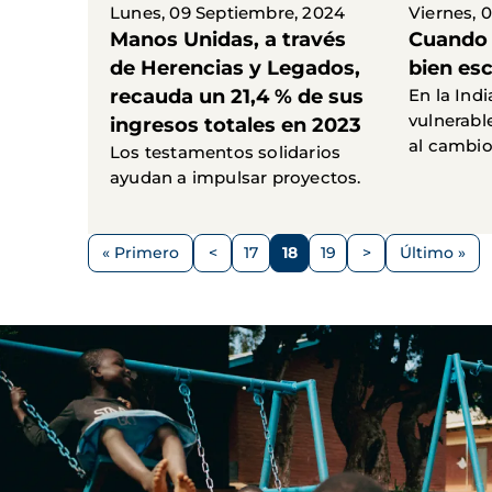
Lunes, 09 Septiembre, 2024
Viernes, 
Manos Unidas, a través
Cuando 
de Herencias y Legados,
bien es
recauda un 21,4 % de sus
En la Indi
vulnerabl
ingresos totales en 2023
al cambio
Los testamentos solidarios
ayudan a impulsar proyectos.
Paginación
« Primero
<
17
18
19
>
Último »
Primera
Página
Página
Página
Página
Siguiente
Última
página
anterior
página
página