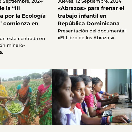
13 Septiembre, 2024
Jueves, 12 Septiembre, 2024
e la “III
«Abrazos» para frenar el
a por la Ecología
trabajo infantil en
l” comienza en
República Dominicana
Presentación del documental
«El Libro de los Abrazos».
ión está centrada en
ción minero-
a.