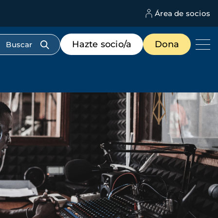
Área de socios
M
d
c
Menú
Hazte socio/a
Dona
d
de
us
destacados
cabecera