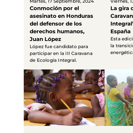
Martes, 17 Septiembre, 2024
Viernes, 
Conmoción por el
La gira d
asesinato en Honduras
Caravan
del defensor de los
Integra
derechos humanos,
España
Juan López
Esta edic
la transi
López fue candidato para
energétic
participar en la III Caravana
de Ecología Integral.