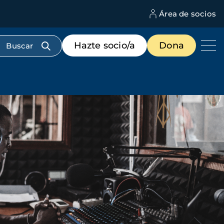
Área de socios
M
d
c
Menú
Hazte socio/a
Dona
d
de
us
destacados
cabecera