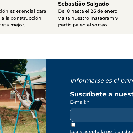
Sebastião Salgado
ión es esencial para
Del 8 hasta el 26 de enero,
r a la construcción
visita nuestro Instagram y
neta mejor.
participa en el sorteo.
Informarse es el pr
Suscríbete a nues
E-mail
:
*
Leo y acepto la política de 