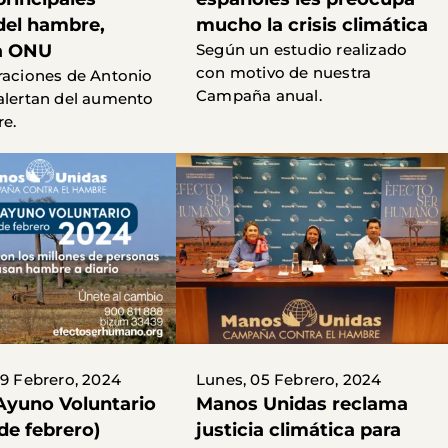
del hambre,
mucho la crisis climática
a ONU
Según un estudio realizado
con motivo de nuestra
raciones de Antonio
Campaña anual.
alertan del aumento
e.
09 Febrero, 2024
Lunes, 05 Febrero, 2024
 Ayuno Voluntario
Manos Unidas reclama
de febrero)
justicia climática para