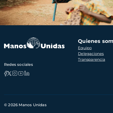
Navegación
Quienes so
principal
Equipo
Delegaciones
Transparencia
Redes sociales
Información
© 2026 Manos Unidas
de
contacto