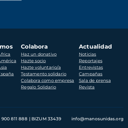
amos
Colabora
Actualidad
frica
Haz un donativo
Noticias
 América
Hazte socio
Reportajes
Asia
Hazte voluntario/a
Entrevistas
 España
Testamento solidario
Campañas
Colabora como empresa
Sala de prensa
Regalo Solidario
Revista
900 811 888
BIZUM 33439
info@manosunidas.org