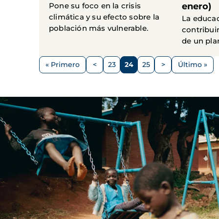
Pone su foco en la crisis
enero)
climática y su efecto sobre la
La educac
población más vulnerable.
contribui
de un pla
Paginación
« Primero
<
23
24
25
>
Último »
Primera
Página
Página
Página
Página
Siguiente
Última
página
anterior
página
página