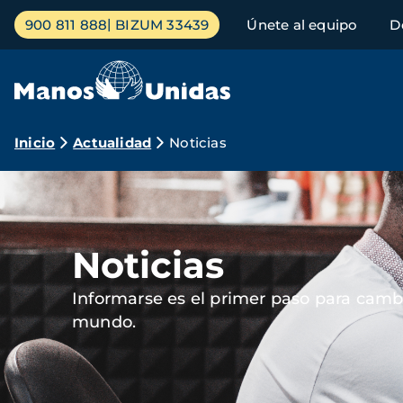
Pasar
Menú
900 811 888
BIZUM 33439
Únete al equipo
D
al
principal
contenido
principal
Ruta
Inicio
Actualidad
Noticias
de
Imagen
navegación
Noticias
Informarse es el primer paso para cambi
mundo.