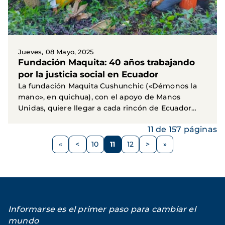
Jueves, 08 Mayo, 2025
Fundación Maquita: 40 años trabajando
por la justicia social en Ecuador
La fundación Maquita Cushunchic («Démonos la
mano», en quichua), con el apoyo de Manos
Unidas, quiere llegar a cada rincón de Ecuador
transmitiendo un...
11 de 157 páginas
Paginación
<
10
11
12
>
Página
Página
Página
Página
Siguiente
anterior
página
Informarse es el primer paso para cambiar el
mundo