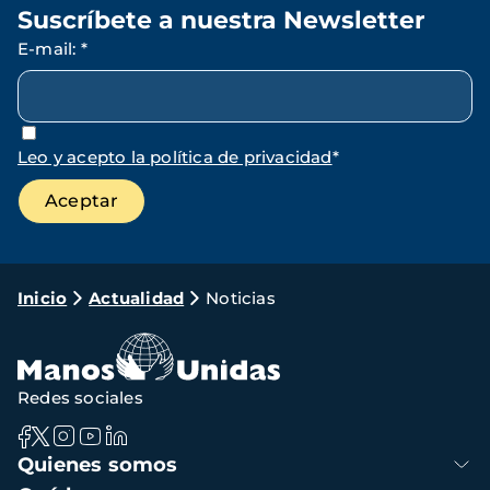
Suscríbete a nuestra Newsletter
E-mail
:
*
Leo y acepto la política de privacidad
*
Ruta
Inicio
Actualidad
Noticias
de
navegación
Redes sociales
Navegación
Quienes somos
principal