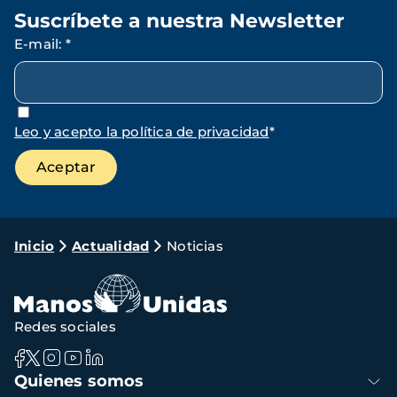
Suscríbete a nuestra Newsletter
E-mail
:
*
Leo y acepto la política de privacidad
*
Ruta
Inicio
Actualidad
Noticias
de
navegación
Redes sociales
Navegación
Quienes somos
principal