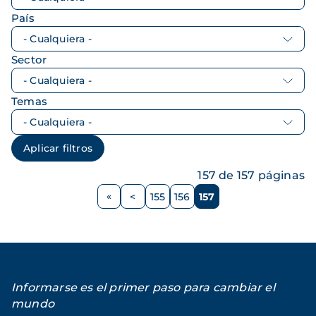
País
Sector
Temas
157 de 157 páginas
Paginación
<
155
156
157
Página
Página
Página
Página
anterior
Informarse es el primer paso para cambiar el
mundo