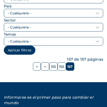
País
Sector
Temas
157 de 157 páginas
Paginación
<
155
156
157
Página
Página
Página
Página
anterior
Informarse es el primer paso para cambiar el
mundo