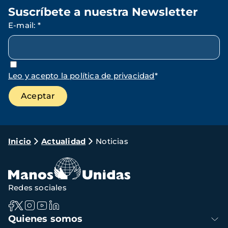
Suscríbete a nuestra Newsletter
E-mail
:
*
Leo y acepto la política de privacidad
*
Ruta
Inicio
Actualidad
Noticias
de
navegación
Redes sociales
Navegación
Quienes somos
principal