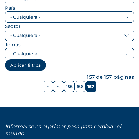
País
Sector
Temas
157 de 157 páginas
Paginación
<
155
156
157
Página
Página
Página
Página
anterior
Informarse es el primer paso para cambiar el
mundo