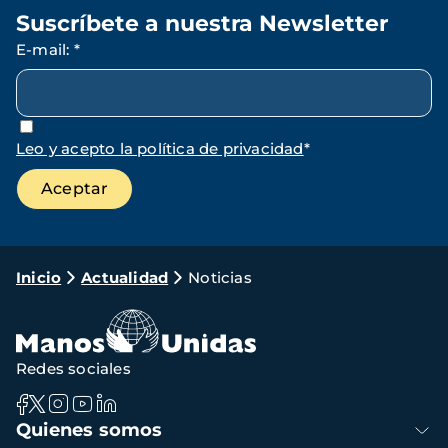
Suscríbete a nuestra Newsletter
E-mail
:
*
Leo y acepto la política de privacidad
*
Ruta
Inicio
Actualidad
Noticias
de
navegación
Redes sociales
Navegación
Quienes somos
principal