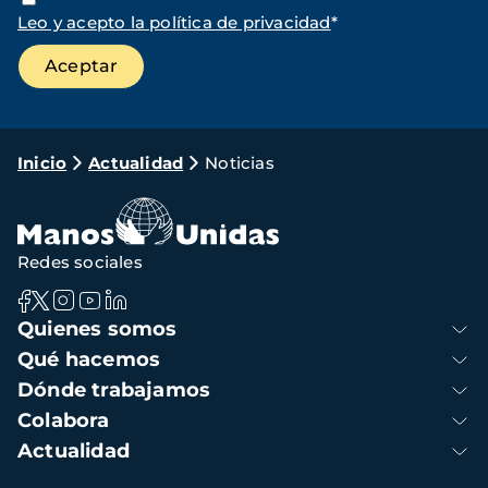
Leo y acepto la política de privacidad
*
Ruta
Inicio
Actualidad
Noticias
de
navegación
Redes sociales
Navegación
Quienes somos
principal
Qué hacemos
Dónde trabajamos
Colabora
Actualidad