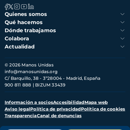
Navegación
Quienes somos
principal
Qué hacemos
Dónde trabajamos
Colabora
Actualidad
Información
© 2026 Manos Unidas
de
info@manosunidas.org
contacto
C/ Barquillo, 38 - 3º28004 - Madrid, España
900 811 888
BIZUM 33439
Menú
Información a socios
Accesibilidad
Mapa web
secundario
Aviso legal
Política de privacidad
Política de cookies
Transparencia
Canal de denuncias