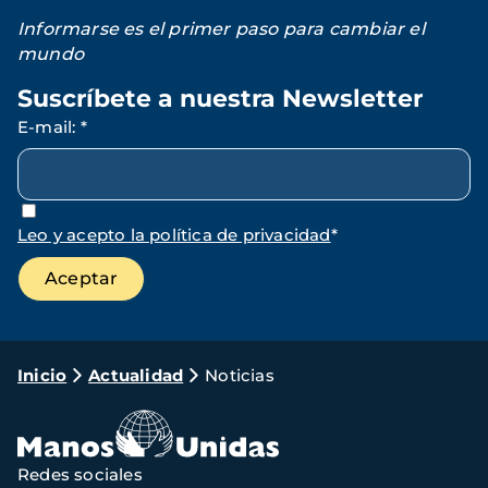
Informarse es el primer paso para cambiar el
mundo
Suscríbete a nuestra Newsletter
E-mail
:
*
Leo y acepto la política de privacidad
*
Ruta
Inicio
Actualidad
Noticias
de
navegación
Redes sociales