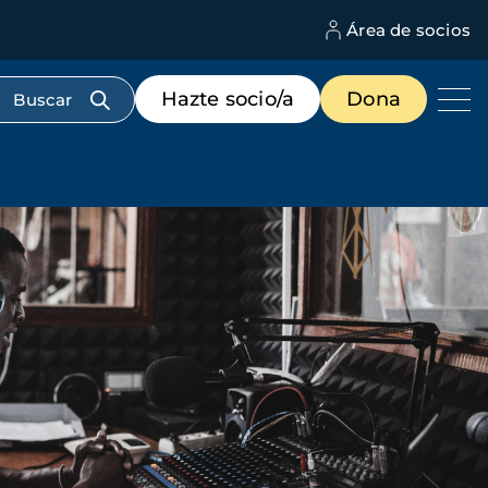
Área de socios
M
d
c
Menú
Hazte socio/a
Dona
d
de
us
destacados
cabecera