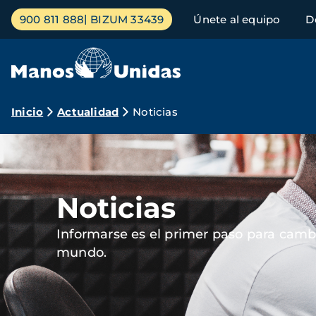
Pasar
Menú
900 811 888
BIZUM 33439
Únete al equipo
D
al
principal
contenido
principal
Ruta
Inicio
Actualidad
Noticias
de
Imagen
navegación
Noticias
Informarse es el primer paso para cambi
mundo.