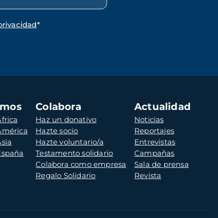
privacidad
*
amos
Colabora
Actualidad
frica
Haz un donativo
Noticias
 América
Hazte socio
Reportajes
Asia
Hazte voluntario/a
Entrevistas
 España
Testamento solidario
Campañas
Colabora como empresa
Sala de prensa
Regalo Solidario
Revista