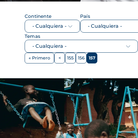
Continente
País
Temas
Paginación
« Primero
<
155
156
157
Primera
Página
Página
Página
Página
página
anterior