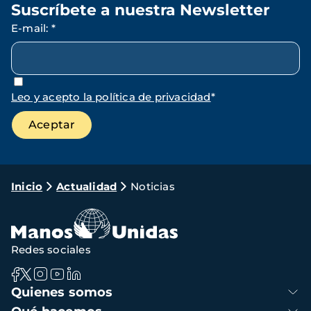
Suscríbete a nuestra Newsletter
E-mail
:
*
Leo y acepto la política de privacidad
*
Ruta
Inicio
Actualidad
Noticias
de
navegación
Redes sociales
Navegación
Quienes somos
principal