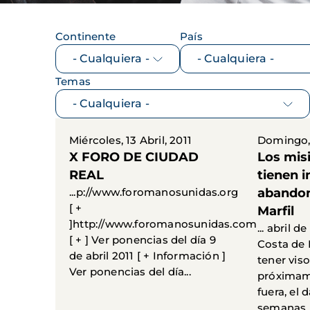
Continente
País
Temas
Miércoles, 13 Abril, 2011
Domingo, 
X FORO DE CIUDAD
Los mis
REAL
tienen i
...p://www.foromanosunidas.org
abandon
[ +
Marfil
]http://www.foromanosunidas.com
... abril d
[ + ] Ver ponencias del día 9
Costa de 
de abril 2011 [ + Información ]
tener vis
Ver ponencias del día...
próximame
fuera, el
semanas h