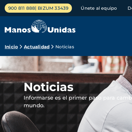
Pasar
Menú
900 811 888
BIZUM 33439
Únete al equipo
D
al
principal
contenido
principal
Ruta
Inicio
Actualidad
Noticias
de
Imagen
navegación
Noticias
Informarse es el primer paso para cambi
mundo.