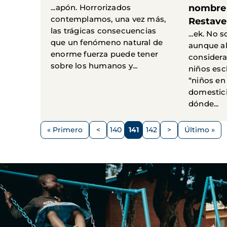
...apón. Horrorizados
nombre y
contemplamos, una vez más,
Restave
las trágicas consecuencias
...ek. No 
que un fenómeno natural de
aunque a
enorme fuerza puede tener
considera
sobre los humanos y...
niños esc
“niños en
domestici
dónde...
Paginación
« Primero
<
140
141
142
>
Último »
Primera
Página
Página
Página
Página
Siguiente
Última
página
anterior
página
página