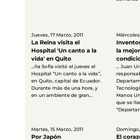
Jueves, 17 Marzo, 2011
Miércoles,
La Reina visita el
Invento
Hospital 'Un canto a la
la mejor
vida' en Quito
condici
...ña Sofía visitó el jueves el
... Juan U
Hospital “Un canto a la vida”,
responsab
en Quito, capital de Ecuador.
Departam
Durante más de una hora, y
Tecnologí
en un ambiente de gran...
Manos Uni
que se l
“Departam
Martes, 15 Marzo, 2011
Domingo, 
Por Japón
El coraz