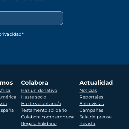
privacidad
*
amos
Colabora
Actualidad
frica
Haz un donativo
Noticias
 América
Hazte socio
Reportajes
Asia
Hazte voluntario/a
Entrevistas
 España
Testamento solidario
Campañas
Colabora como empresa
Sala de prensa
Regalo Solidario
Revista