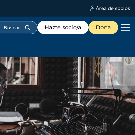
Área de socios
M
d
c
Menú
Hazte socio/a
Dona
d
de
us
destacados
cabecera