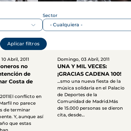
Sector
10 Abril, 2011
Domingo, 03 Abril, 2011
ioneros no
UNA Y MIL VECES:
ntención de
¡GRACIAS CADENA 100!
ar Costa de
...smo una nueva fiesta de la
música solidaria en el Palacio
de Deportes de la
e 2011El conflicto en
Comunidad de Madrid.Más
Marfil no parece
de 15.000 personas se dieron
os de terminar
cita, desde...
nte. Y, aunque así
 daño que estas
an...