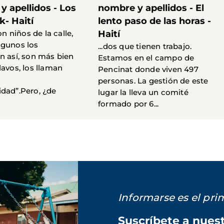
 apellidos - Los
nombre y apellidos - El
k- Haití
lento paso de las horas -
son niños de la calle,
Haití
lgunos los
...dos que tienen trabajo.
n así, son más bien
Estamos en el campo de
lavos, los llaman
Pencinat donde viven 497
personas. La gestión de este
dad”.Pero, ¿de
lugar la lleva un comité
formado por 6...
Informarse es el pr
Suscríbete a nues