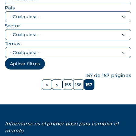
País
Sector
Temas
157 de 157 páginas
Paginación
<
155
156
157
Página
Página
Página
Página
anterior
Informarse es el primer paso para cambiar el
mundo