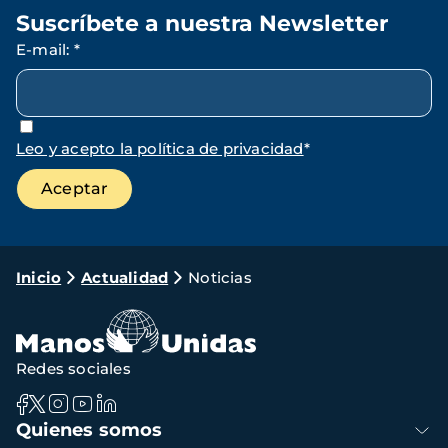
Suscríbete a nuestra Newsletter
E-mail
:
*
Leo y acepto la política de privacidad
*
Ruta
Inicio
Actualidad
Noticias
de
navegación
Redes sociales
Navegación
Quienes somos
principal