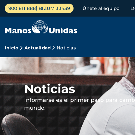
Pasar
Menú
900 811 888
BIZUM 33439
Únete al equipo
D
al
principal
contenido
principal
Ruta
Inicio
Actualidad
Noticias
de
Imagen
navegación
Noticias
Informarse es el primer paso para cambi
mundo.