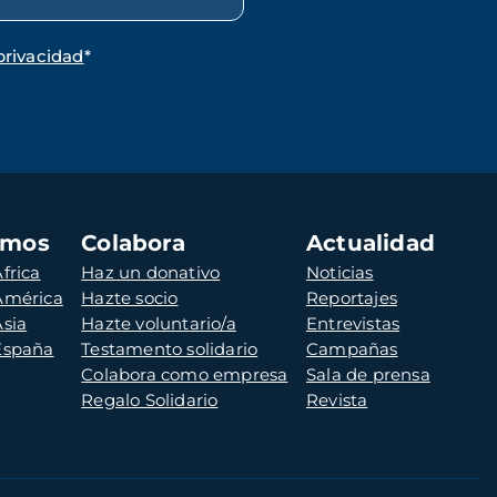
privacidad
*
amos
Colabora
Actualidad
frica
Haz un donativo
Noticias
 América
Hazte socio
Reportajes
Asia
Hazte voluntario/a
Entrevistas
 España
Testamento solidario
Campañas
Colabora como empresa
Sala de prensa
Regalo Solidario
Revista