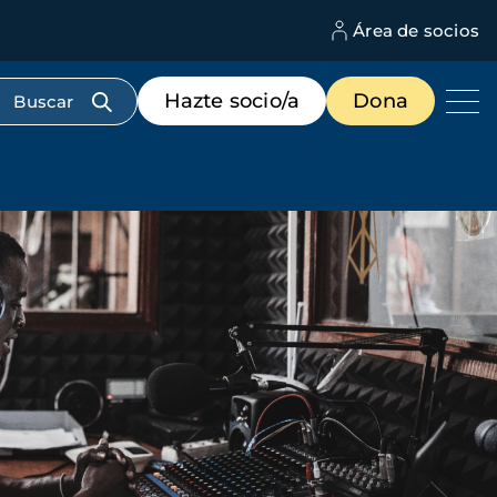
Área de socios
M
d
c
Menú
Hazte socio/a
Dona
d
de
us
destacados
cabecera