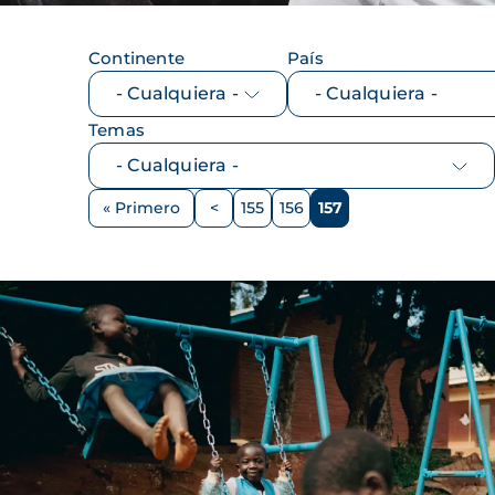
Continente
País
Temas
Paginación
« Primero
<
155
156
157
Primera
Página
Página
Página
Página
página
anterior