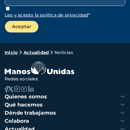
Leo y acepto la política de privacidad
*
Ruta
Inicio
Actualidad
Noticias
de
navegación
Redes sociales
Navegación
Quienes somos
principal
Qué hacemos
Dónde trabajamos
Colabora
Actualidad