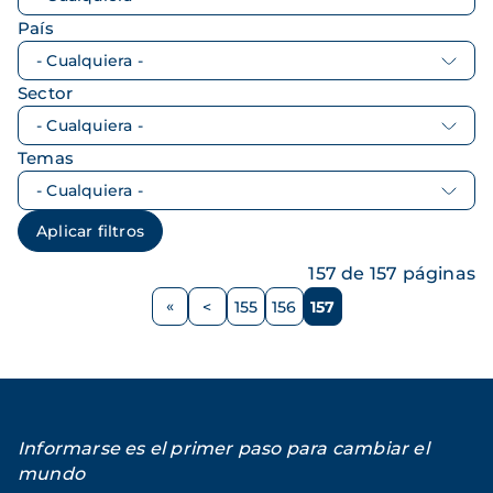
País
Sector
Temas
157 de 157 páginas
Paginación
<
155
156
157
Página
Página
Página
Página
anterior
Informarse es el primer paso para cambiar el
mundo