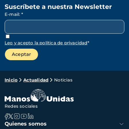
Suscríbete a nuestra Newsletter
E-mail
:
*
Leo y acepto la política de privacidad
*
Ruta
Inicio
Actualidad
Noticias
de
navegación
Redes sociales
Navegación
Quienes somos
principal