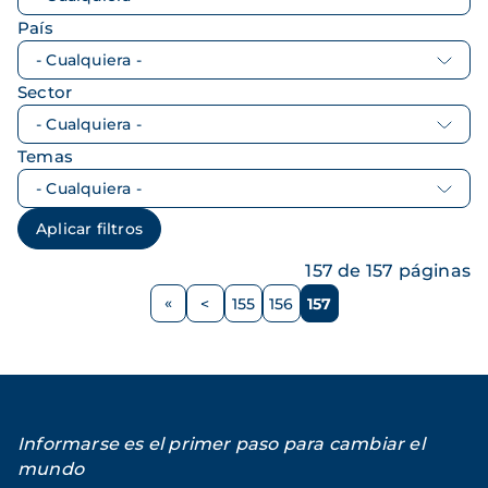
País
Sector
Temas
157 de 157 páginas
Paginación
<
155
156
157
Página
Página
Página
Página
anterior
Informarse es el primer paso para cambiar el
mundo