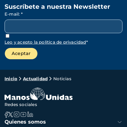
Suscríbete a nuestra Newsletter
E-mail
:
*
Leo y acepto la política de privacidad
*
Ruta
Inicio
Actualidad
Noticias
de
navegación
Redes sociales
Navegación
Quienes somos
principal