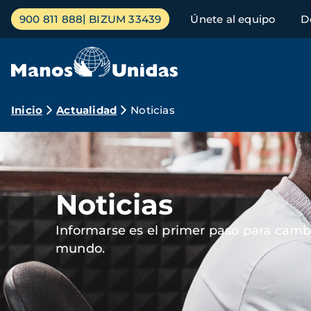
Pasar
Menú
900 811 888
BIZUM 33439
Únete al equipo
D
al
principal
contenido
principal
Ruta
Inicio
Actualidad
Noticias
de
Imagen
navegación
Noticias
Informarse es el primer paso para cambi
mundo.