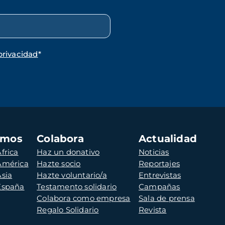
privacidad
*
amos
Colabora
Actualidad
frica
Haz un donativo
Noticias
 América
Hazte socio
Reportajes
Asia
Hazte voluntario/a
Entrevistas
 España
Testamento solidario
Campañas
Colabora como empresa
Sala de prensa
Regalo Solidario
Revista