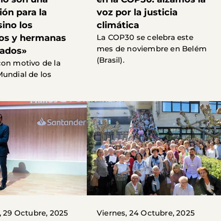
ión para la
voz por la justicia
sino los
climática
os y hermanas
La COP30 se celebra este
mes de noviembre en Belém
ados»
(Brasil).
on motivo de la
undial de los
, 29 Octubre, 2025
Viernes, 24 Octubre, 2025