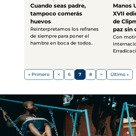
Cuando seas padre,
Manos U
tampoco comerás
XVII edi
huevos
de Clip
Reinterpretamos los refranes
paz sin
de siempre para poner el
Con motiv
hambre en boca de todos.
Internacio
Erradicac
Paginación
« Primero
<
6
7
8
>
Último »
Primera
Página
Página
Página
Página
Siguiente
Última
página
anterior
página
página