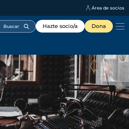
Área de socios
M
d
c
Menú
Hazte socio/a
Dona
d
de
us
destacados
cabecera