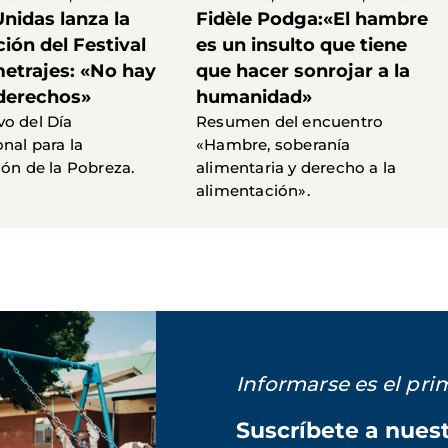
nidas lanza la
Fidèle Podga:«El hambre
ción del Festival
es un insulto que tiene
metrajes: «No hay
que hacer sonrojar a la
 derechos»
humanidad»
o del Día
Resumen del encuentro
nal para la
«Hambre, soberanía
ión de la Pobreza.
alimentaria y derecho a la
alimentación».
Informarse es el pr
Suscríbete a nues