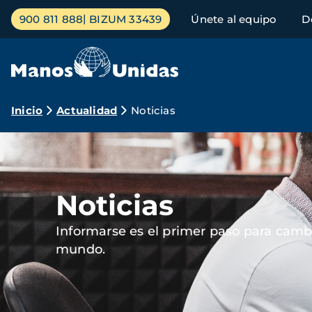
Pasar
Menú
900 811 888
BIZUM 33439
Únete al equipo
D
al
principal
contenido
principal
Ruta
Inicio
Actualidad
Noticias
de
Imagen
navegación
Noticias
Informarse es el primer paso para cambi
mundo.