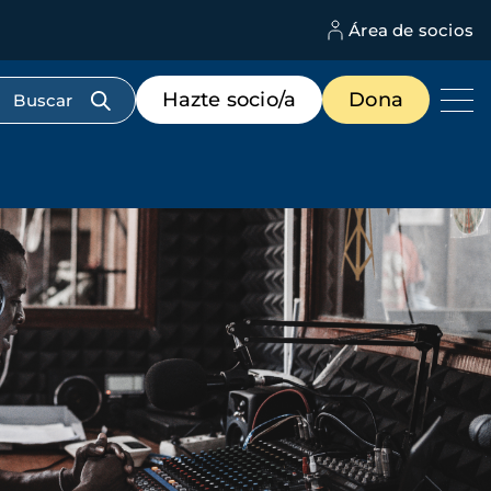
Área de socios
M
d
c
Menú
Hazte socio/a
Dona
d
de
us
destacados
cabecera