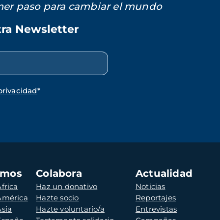
imer paso para cambiar el mundo
tra Newsletter
privacidad
*
amos
Colabora
Actualidad
frica
Haz un donativo
Noticias
 América
Hazte socio
Reportajes
Asia
Hazte voluntario/a
Entrevistas