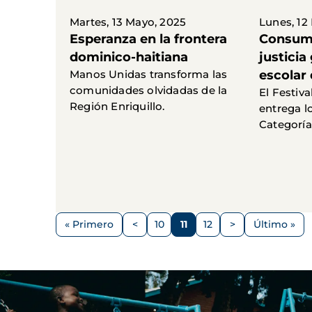
Martes, 13 Mayo, 2025
Lunes, 12
Esperanza en la frontera
Consumo
dominico-haitiana
justicia 
Manos Unidas transforma las
escolar
comunidades olvidadas de la
El Festiva
Región Enriquillo.
entrega l
Categoría
Paginación
« Primero
<
10
11
12
>
Último »
Primera
Página
Página
Página
Página
Siguiente
Última
página
anterior
página
página