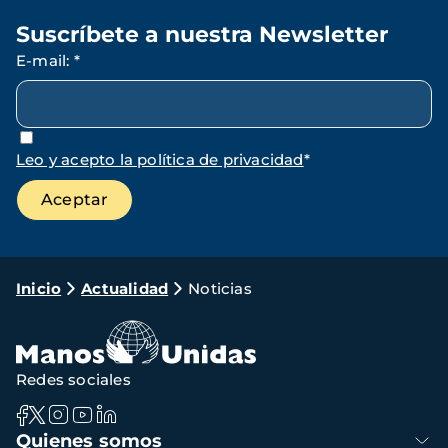
Suscríbete a nuestra Newsletter
E-mail
:
*
Leo y acepto la política de privacidad
*
Ruta
Inicio
Actualidad
Noticias
de
navegación
Redes sociales
Navegación
Quienes somos