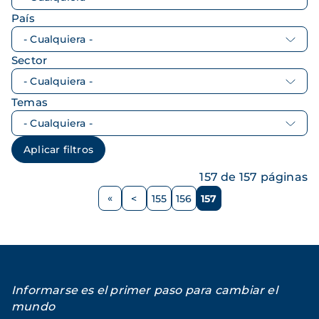
País
Sector
Temas
157 de 157 páginas
Paginación
<
155
156
157
Página
Página
Página
Página
anterior
Informarse es el primer paso para cambiar el
mundo