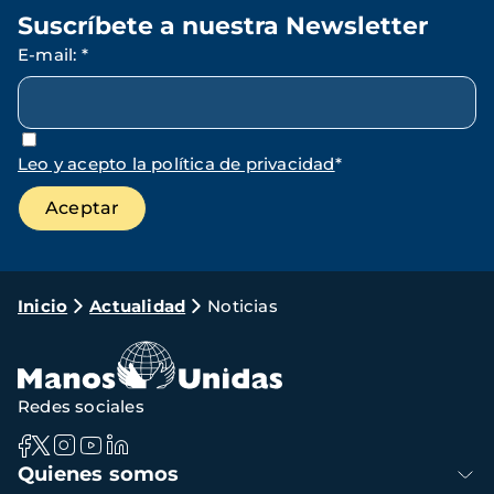
Suscríbete a nuestra Newsletter
E-mail
:
*
Leo y acepto la política de privacidad
*
Ruta
Inicio
Actualidad
Noticias
de
navegación
Redes sociales
Navegación
Quienes somos
principal