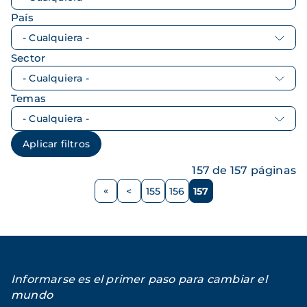
País
Sector
Temas
157 de 157 páginas
Paginación
<
155
156
157
Página
Página
Página
Página
anterior
Informarse es el primer paso para cambiar el
mundo