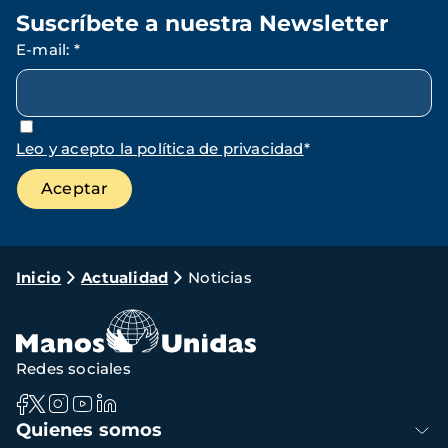
Suscríbete a nuestra Newsletter
E-mail
:
*
Leo y acepto la política de privacidad
*
Ruta
Inicio
Actualidad
Noticias
de
navegación
Redes sociales
Navegación
Quienes somos
principal