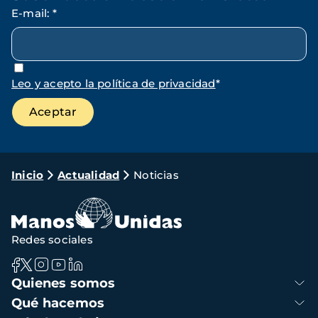
E-mail
:
*
Leo y acepto la política de privacidad
*
Ruta
Inicio
Actualidad
Noticias
de
navegación
Redes sociales
Navegación
Quienes somos
principal
Qué hacemos