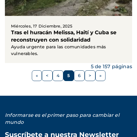
Miércoles, 17 Diciembre, 2025
Tras el huracán Melissa, Haití y Cuba se
reconstruyen con solidaridad
Ayuda urgente para las comunidades más
vulnerables.
5 de 157 páginas
Paginación
<
4
5
6
>
Página
Página
Página
Página
Siguiente
anterior
página
Informarse es el primer paso para cambiar el
mundo
Suscríbete a nuestra Newsletter