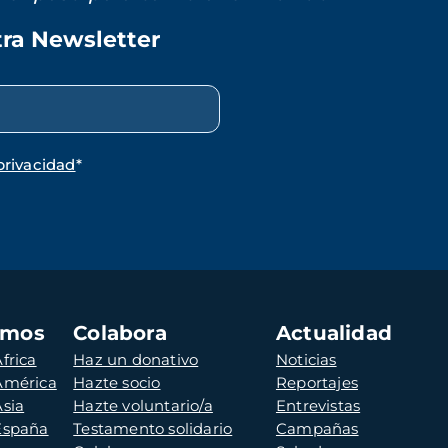
tra Newsletter
privacidad
*
amos
Colabora
Actualidad
frica
Haz un donativo
Noticias
 América
Hazte socio
Reportajes
Asia
Hazte voluntario/a
Entrevistas
 España
Testamento solidario
Campañas