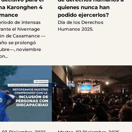
ma Karonghen 4
quienes nunca han
amance
podido ejercerlos?
eríodo de intensas
Día de los Derechos
rante el hivernage
Humanos 2025.
gión de Casamance —
año se prolongó
tubre—, noviembre
n...