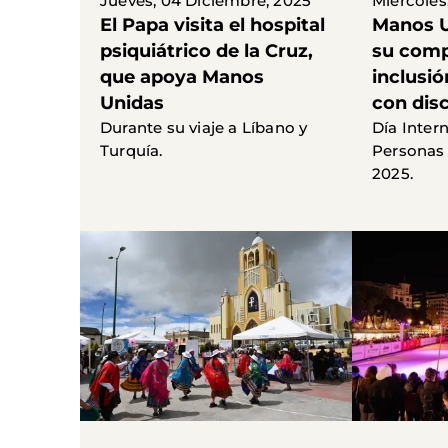
Jueves, 04 Diciembre, 2025
Miércoles
El Papa visita el hospital
Manos U
psiquiátrico de la Cruz,
su comp
que apoya Manos
inclusi
Unidas
con dis
Durante su viaje a Líbano y
Día Inter
Turquía.
Personas
2025.