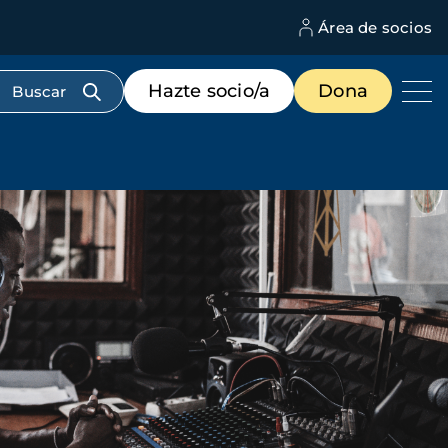
Área de socios
M
d
c
Menú
Hazte socio/a
Dona
d
de
us
destacados
cabecera