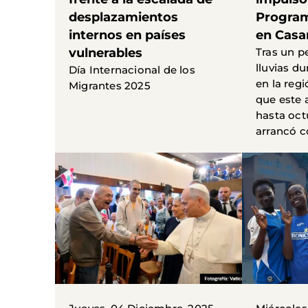
desplazamientos
Progra
internos en países
en Cas
vulnerables
Tras un p
lluvias du
Día Internacional de los
en la re
Migrantes 2025
que este 
hasta oc
arrancó co