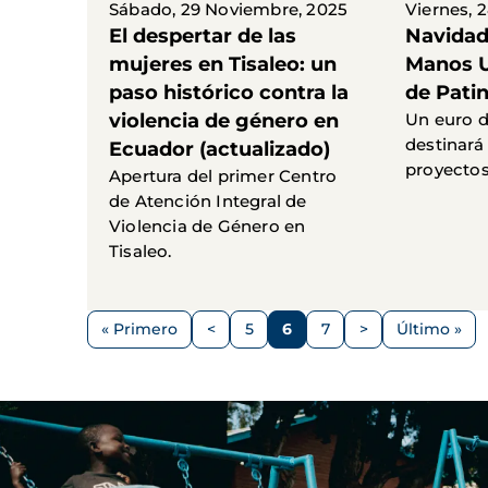
Sábado, 29 Noviembre, 2025
Viernes, 
El despertar de las
Navidad
mujeres en Tisaleo: un
Manos U
paso histórico contra la
de Pati
violencia de género en
Un euro d
destinará
Ecuador (actualizado)
proyectos
Apertura del primer Centro
de Atención Integral de
Violencia de Género en
Tisaleo.
Paginación
« Primero
<
5
6
7
>
Último »
Primera
Página
Página
Página
Página
Siguiente
Última
página
anterior
página
página