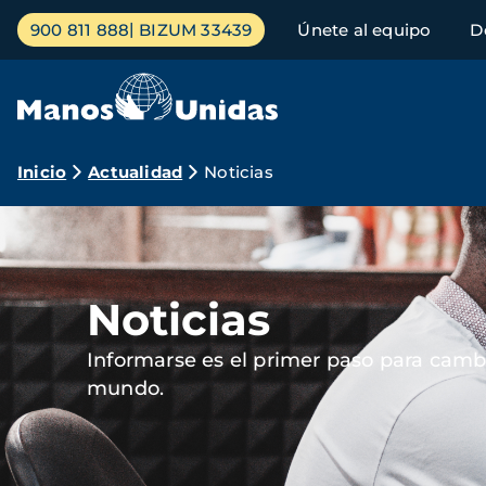
Pasar
Menú
900 811 888
BIZUM 33439
Únete al equipo
D
al
principal
contenido
principal
Ruta
Inicio
Actualidad
Noticias
de
Imagen
navegación
Noticias
Informarse es el primer paso para cambi
mundo.