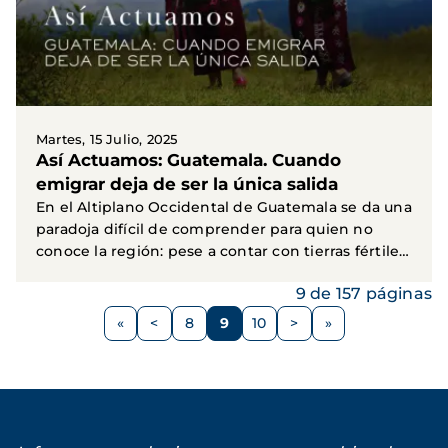
Martes, 15 Julio, 2025
Así Actuamos: Guatemala. Cuando
emigrar deja de ser la única salida
En el Altiplano Occidental de Guatemala se da una
paradoja difícil de comprender para quien no
conoce la región: pese a contar con tierras fértiles
y...
9 de 157 páginas
Paginación
<
8
9
10
>
Página
Página
Página
Página
Siguiente
anterior
página