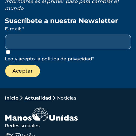
Informarse es el primer paso para cambiar el
mundo
Suscríbete a nuestra Newsletter
E-mail
:
*
Leo y acepto la política de privacidad
*
Ruta
Inicio
Actualidad
Noticias
de
navegación
Redes sociales