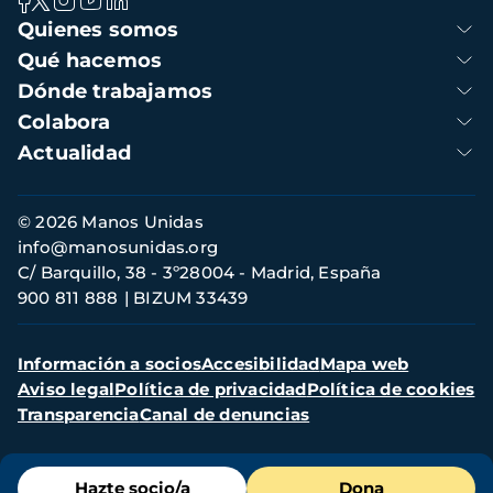
Navegación
Quienes somos
principal
Qué hacemos
Dónde trabajamos
Colabora
Actualidad
Información
© 2026 Manos Unidas
de
info@manosunidas.org
contacto
C/ Barquillo, 38 - 3º28004 - Madrid, España
900 811 888
BIZUM 33439
Menú
Información a socios
Accesibilidad
Mapa web
secundario
Aviso legal
Política de privacidad
Política de cookies
Transparencia
Canal de denuncias
Menú
Hazte socio/a
Dona