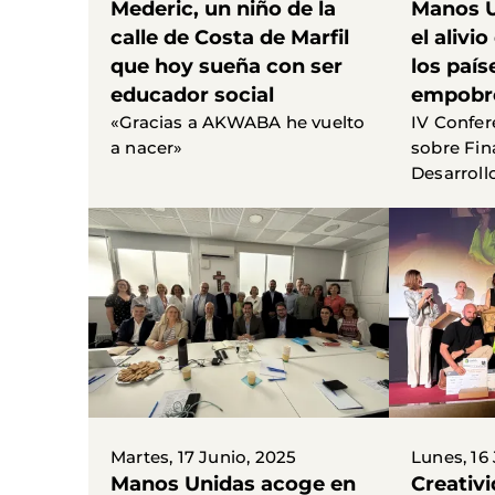
Mederic, un niño de la
Manos U
calle de Costa de Marfil
el alivi
que hoy sueña con ser
los paí
educador social
empobr
«Gracias a AKWABA he vuelto
IV Confer
a nacer»
sobre Fin
Desarrollo
Martes, 17 Junio, 2025
Lunes, 16
Manos Unidas acoge en
Creativi