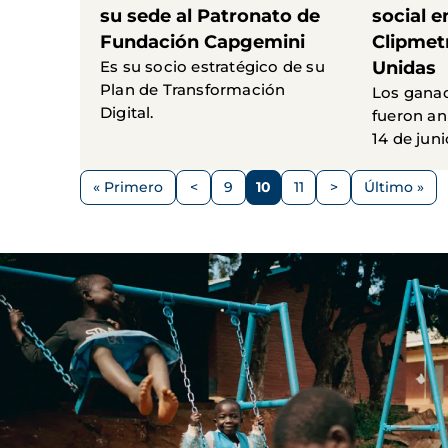
su sede al Patronato de
social en
Fundación Capgemini
Clipmet
Es su socio estratégico de su
Unidas
Plan de Transformación
Los ganad
Digital.
fueron an
14 de juni
Paginación
« Primero
<
9
10
11
>
Último »
Primera
Página
Página
Página
Página
Siguiente
Última
página
anterior
página
página