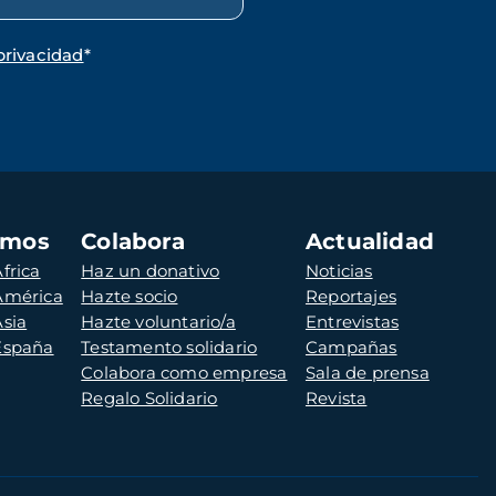
privacidad
*
amos
Colabora
Actualidad
frica
Haz un donativo
Noticias
 América
Hazte socio
Reportajes
Asia
Hazte voluntario/a
Entrevistas
 España
Testamento solidario
Campañas
Colabora como empresa
Sala de prensa
Regalo Solidario
Revista