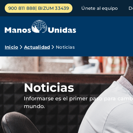
Pasar
Menú
900 811 888
BIZUM 33439
Únete al equipo
D
al
principal
contenido
principal
Ruta
Inicio
Actualidad
Noticias
de
Imagen
navegación
Noticias
Informarse es el primer paso para cambi
mundo.