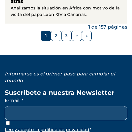
atrás
Analizamos la situación en África con motivo de la
visita del papa León XIV a Canarias.
1 de 157 páginas
Paginación
1
2
3
>
Página
Página
Página
Siguiente
página
Informarse es el primer paso para cambiar el
mundo
Suscríbete a nuestra Newsletter
E-mail
:
*
Leo y acepto la política de privacidad
*