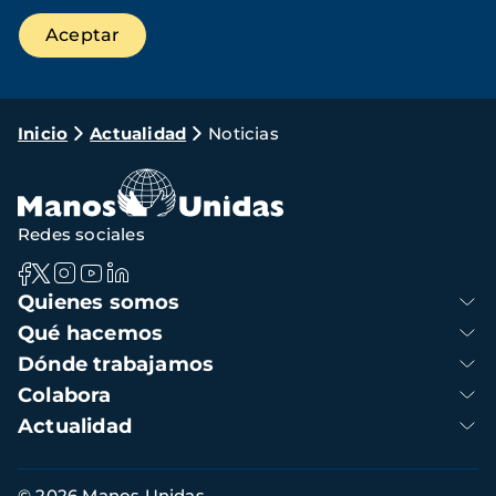
Ruta
Inicio
Actualidad
Noticias
de
navegación
Redes sociales
Navegación
Quienes somos
principal
Qué hacemos
Dónde trabajamos
Colabora
Actualidad
Información
© 2026 Manos Unidas