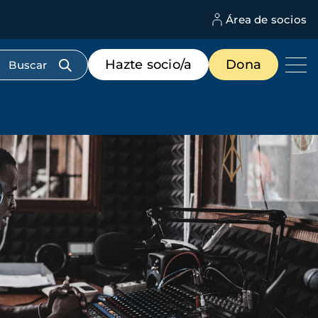
Área de socios
M
d
c
Menú
Hazte socio/a
Dona
d
de
us
destacados
cabecera