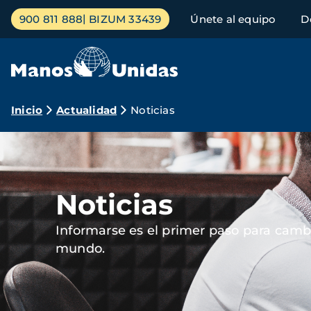
Pasar
Menú
900 811 888
BIZUM 33439
Únete al equipo
D
al
principal
contenido
principal
Ruta
Inicio
Actualidad
Noticias
de
Imagen
navegación
Noticias
Informarse es el primer paso para cambi
mundo.