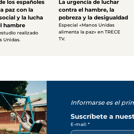
de los españoles
La urgencia de luchar
la paz con la
contra el hambre, la
 social y la lucha
pobreza y la desigualdad
el hambre
Especial «Manos Unidas
alimenta la paz» en TRECE
estudio realizado
TV.
s Unidas.
Informarse es el pr
Suscríbete a nues
E-mail
:
*