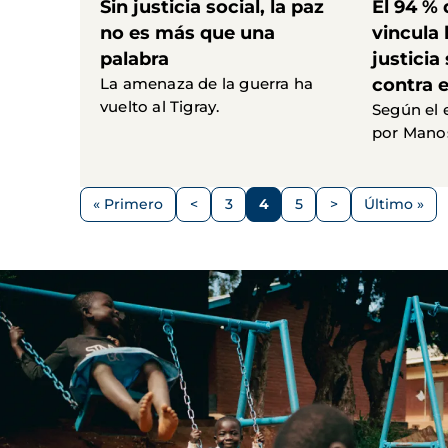
Sin justicia social, la paz
El 94 % 
no es más que una
vincula 
palabra
justicia
La amenaza de la guerra ha
contra 
vuelto al Tigray.
Según el 
por Mano
Paginación
« Primero
<
3
4
5
>
Último »
Primera
Página
Página
Página
Página
Siguiente
Última
página
anterior
página
página