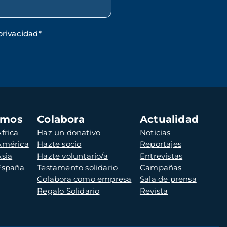
privacidad
*
amos
Colabora
Actualidad
frica
Haz un donativo
Noticias
 América
Hazte socio
Reportajes
Asia
Hazte voluntario/a
Entrevistas
 España
Testamento solidario
Campañas
Colabora como empresa
Sala de prensa
Regalo Solidario
Revista