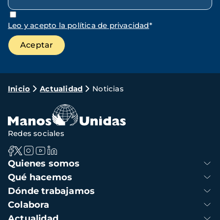
Leo y acepto la política de privacidad
*
Ruta
Inicio
Actualidad
Noticias
de
navegación
Redes sociales
Navegación
Quienes somos
principal
Qué hacemos
Dónde trabajamos
Colabora
Actualidad