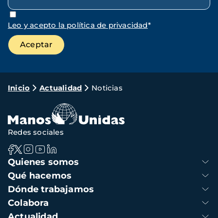
Leo y acepto la política de privacidad
*
Ruta
Inicio
Actualidad
Noticias
de
navegación
Redes sociales
Navegación
Quienes somos
principal
Qué hacemos
Dónde trabajamos
Colabora
Actualidad