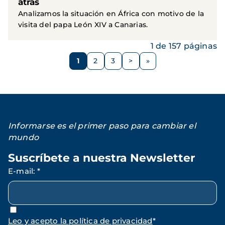
atrás
Analizamos la situación en África con motivo de la
visita del papa León XIV a Canarias.
1 de 157 páginas
Paginación
1
2
3
>
Página
Página
Página
Siguiente
página
Informarse es el primer paso para cambiar el
mundo
Suscríbete a nuestra Newsletter
E-mail
:
*
Leo y acepto la política de privacidad
*