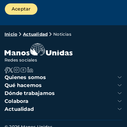
Ruta
Inicio
Actualidad
Noticias
de
navegación
Redes sociales
Navegación
Quienes somos
principal
Qué hacemos
Dónde trabajamos
Colabora
Actualidad
Información
© 2026 Manos Unidas