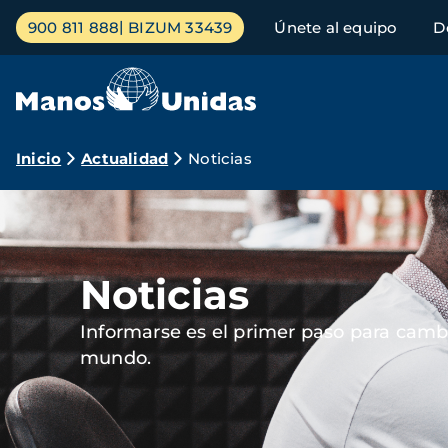
Pasar
Menú
900 811 888
BIZUM 33439
Únete al equipo
D
al
principal
contenido
principal
Ruta
Inicio
Actualidad
Noticias
de
Imagen
navegación
Noticias
Informarse es el primer paso para cambi
mundo.