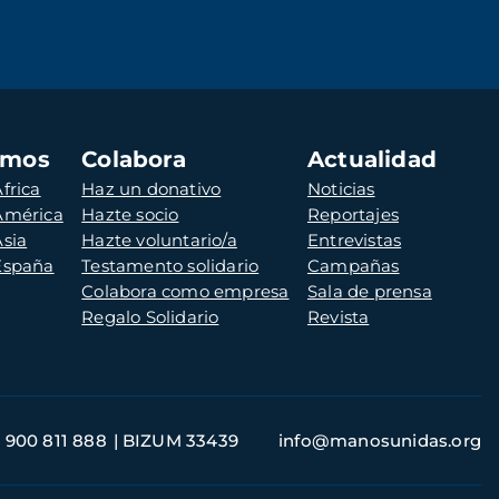
amos
Colabora
Actualidad
frica
Haz un donativo
Noticias
 América
Hazte socio
Reportajes
Asia
Hazte voluntario/a
Entrevistas
 España
Testamento solidario
Campañas
Colabora como empresa
Sala de prensa
Regalo Solidario
Revista
900 811 888
BIZUM 33439
info@manosunidas.org