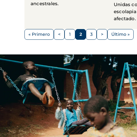
ancestrales.
Unidas co
escolapia
afectado.
Paginación
« Primero
<
1
2
3
>
Último »
Primera
Página
Página
Página
Página
Siguiente
Última
página
anterior
página
página