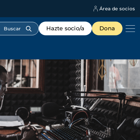
Área de socios
M
d
c
Menú
Hazte socio/a
Dona
d
de
us
destacados
cabecera