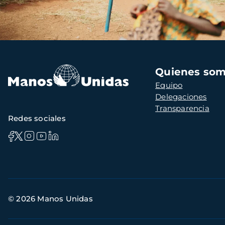
Navegación
Quienes so
principal
Equipo
Delegaciones
Transparencia
Redes sociales
Información
© 2026 Manos Unidas
de
contacto