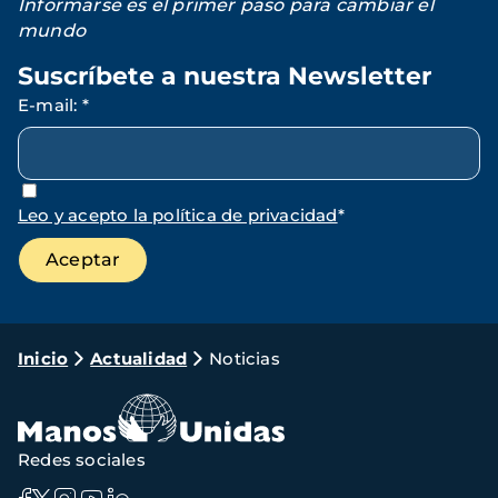
Informarse es el primer paso para cambiar el
mundo
Suscríbete a nuestra Newsletter
E-mail
:
*
Leo y acepto la política de privacidad
*
Ruta
Inicio
Actualidad
Noticias
de
navegación
Redes sociales