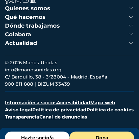
Navegación
Quienes somos
principal
Qué hacemos
Dónde trabajamos
Colabora
Actualidad
Información
© 2026 Manos Unidas
de
info@manosunidas.org
contacto
C/ Barquillo, 38 - 3º28004 - Madrid, España
900 811 888
BIZUM 33439
Menú
Información a socios
Accesibilidad
Mapa web
secundario
Aviso legal
Política de privacidad
Política de cookies
Transparencia
Canal de denuncias
Menú
Hazte socio/a
Dona