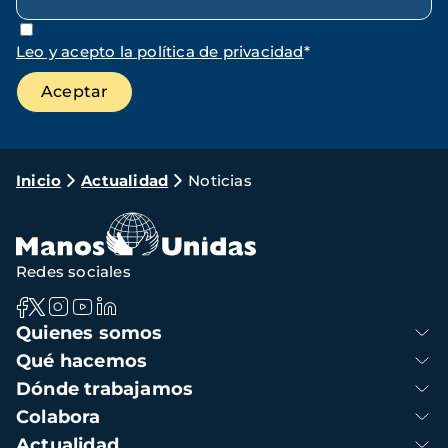
Leo y acepto la política de privacidad
*
Ruta
Inicio
Actualidad
Noticias
de
navegación
Redes sociales
Navegación
Quienes somos
principal
Qué hacemos
Dónde trabajamos
Colabora
Actualidad