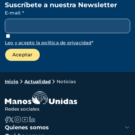
Suscríbete a nuestra Newsletter
E-mail
:
*
Leo y acepto la política de privacidad
*
Ruta
Inicio
Actualidad
Noticias
de
navegación
Redes sociales
Navegación
Quienes somos
principal