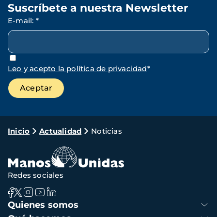
Suscríbete a nuestra Newsletter
E-mail
:
*
Leo y acepto la política de privacidad
*
Ruta
Inicio
Actualidad
Noticias
de
navegación
Redes sociales
Navegación
Quienes somos
principal