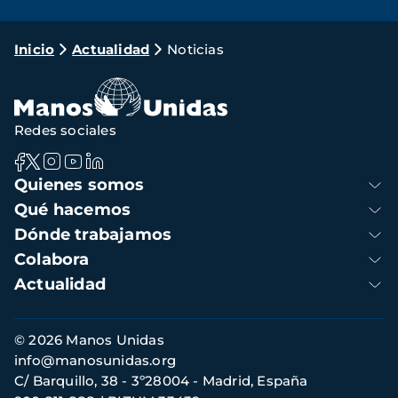
Ruta
Inicio
Actualidad
Noticias
de
navegación
Redes sociales
Navegación
Quienes somos
principal
Qué hacemos
Dónde trabajamos
Colabora
Actualidad
Información
© 2026 Manos Unidas
de
info@manosunidas.org
contacto
C/ Barquillo, 38 - 3º28004 - Madrid, España