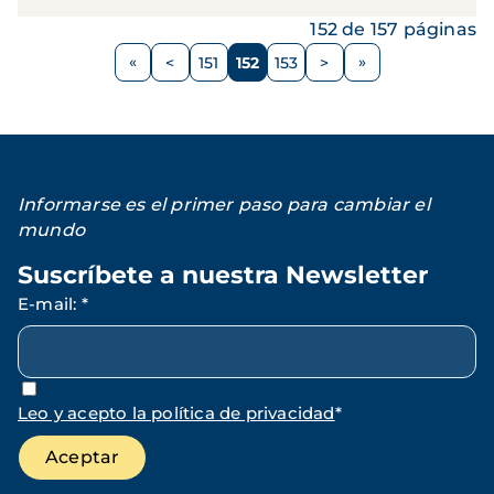
152 de 157 páginas
Paginación
<
151
152
153
>
Página
Página
Página
Página
Siguiente
anterior
página
Informarse es el primer paso para cambiar el
mundo
Suscríbete a nuestra Newsletter
E-mail
:
*
Leo y acepto la política de privacidad
*