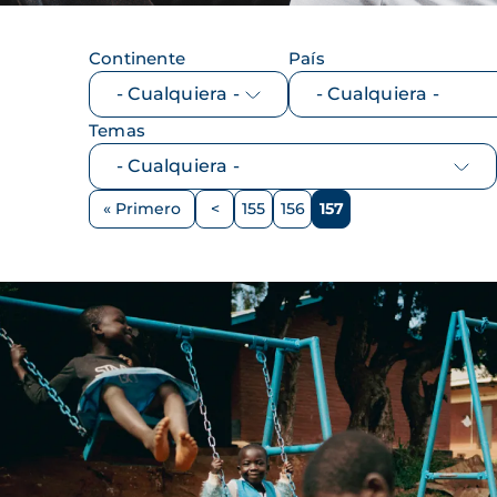
Continente
País
Temas
Paginación
« Primero
<
155
156
157
Primera
Página
Página
Página
Página
página
anterior