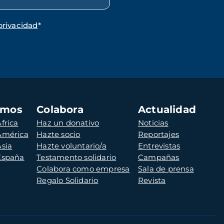
privacidad
*
amos
Colabora
Actualidad
frica
Haz un donativo
Noticias
 América
Hazte socio
Reportajes
Asia
Hazte voluntario/a
Entrevistas
 España
Testamento solidario
Campañas
Colabora como empresa
Sala de prensa
Regalo Solidario
Revista