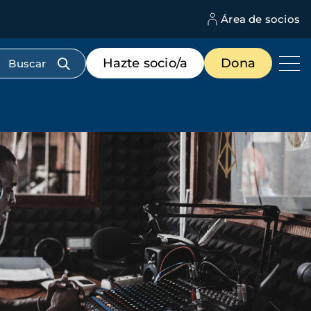
Área de socios
M
d
c
Menú
Hazte socio/a
Dona
d
de
us
destacados
cabecera