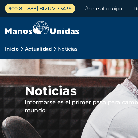
Pasar
Menú
900 811 888
BIZUM 33439
Únete al equipo
D
al
principal
contenido
principal
Ruta
Inicio
Actualidad
Noticias
de
Imagen
navegación
Noticias
Informarse es el primer paso para cambi
mundo.