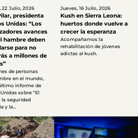
 22 Julio, 2026
Jueves, 16 Julio, 2026
Pilar, presidenta
Kush en Sierra Leona:
s Unidas: “Los
huertos donde vuelve a
zadores avances
crecer la esperanza
el hambre deben
Acompañamos la
rehabilitación de jóvenes
darse para no
adictas al kush.
rás a millones de
s”
nes de personas
mbre en el mundo,
último informe de
Unidas sobre “El
 la seguridad
 y la...