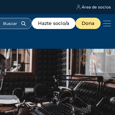
Área de socios
M
d
c
Menú
Hazte socio/a
Dona
d
de
us
destacados
cabecera