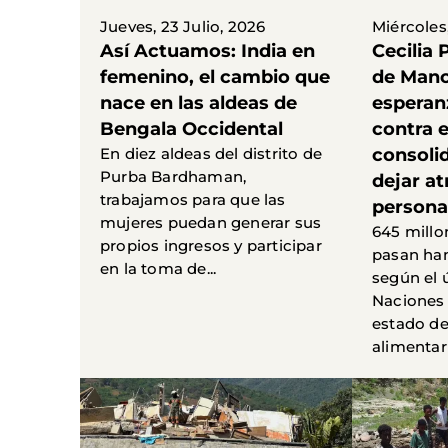
Jueves, 23 Julio, 2026
Miércoles,
Así Actuamos: India en
Cecilia 
femenino, el cambio que
de Mano
nace en las aldeas de
esperan
Bengala Occidental
contra 
En diez aldeas del distrito de
consoli
Purba Bardhaman,
dejar at
trabajamos para que las
persona
mujeres puedan generar sus
645 millo
propios ingresos y participar
pasan ha
en la toma de...
según el 
Naciones 
estado de
alimentaria