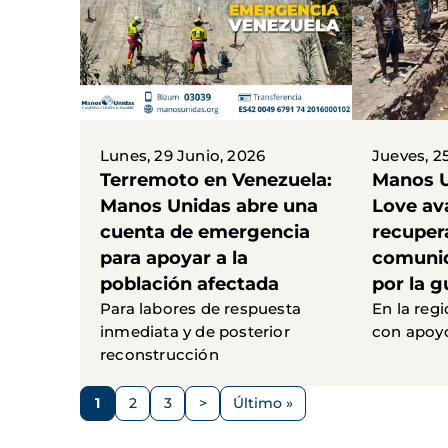
Lunes, 29 Junio, 2026
Jueves, 2
Terremoto en Venezuela:
Manos U
Manos Unidas abre una
Love av
cuenta de emergencia
recuper
para apoyar a la
comunid
población afectada
por la g
Para labores de respuesta
En la regi
inmediata y de posterior
con apoyo
reconstrucción
Paginación
1
2
3
>
Último »
Página
Página
Página
Siguiente
Última
página
página