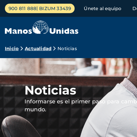
Pasar
Menú
900 811 888
BIZUM 33439
Únete al equipo
D
al
principal
contenido
principal
Ruta
Inicio
Actualidad
Noticias
de
Imagen
navegación
Noticias
Informarse es el primer paso para cambi
mundo.