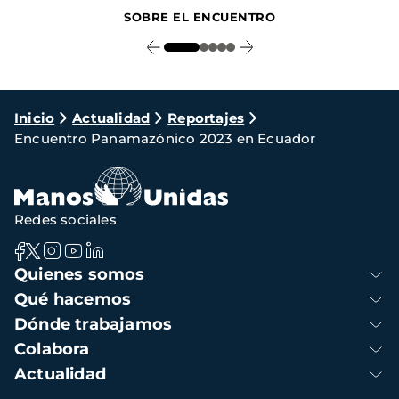
SOBRE EL ENCUENTRO
Ruta
Inicio
Actualidad
Reportajes
Encuentro Panamazónico 2023 en Ecuador
de
navegación
Redes sociales
Navegación
Quienes somos
principal
Qué hacemos
Dónde trabajamos
Colabora
Actualidad