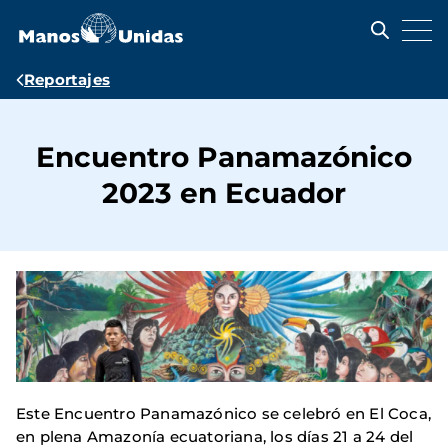
Pasar
al
contenido
principal
Ruta
Reportajes
de
navegación
Encuentro Panamazónico
2023 en Ecuador
Este Encuentro Panamazónico se celebró en El Coca,
en plena Amazonía ecuatoriana, los días 21 a 24 del