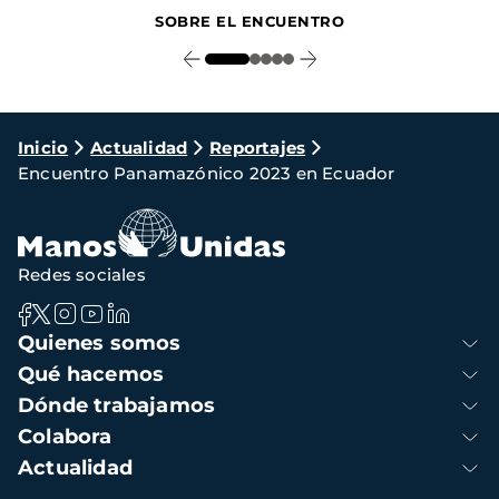
SOBRE EL ENCUENTRO
Ruta
Inicio
Actualidad
Reportajes
Encuentro Panamazónico 2023 en Ecuador
de
navegación
Redes sociales
Navegación
Quienes somos
principal
Qué hacemos
Dónde trabajamos
Colabora
Actualidad