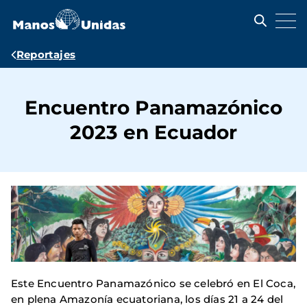
Pasar
al
contenido
principal
Ruta
Reportajes
de
navegación
Encuentro Panamazónico
2023 en Ecuador
Este Encuentro Panamazónico se celebró en El Coca,
en plena Amazonía ecuatoriana, los días 21 a 24 del