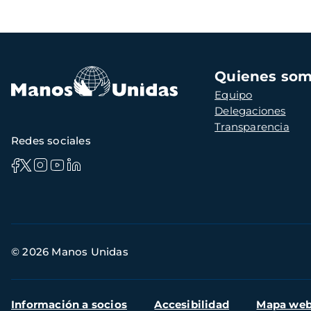
Navegación
Quienes so
principal
Equipo
Delegaciones
Transparencia
Redes sociales
Información
© 2026 Manos Unidas
de
contacto
Menú
Información a socios
Accesibilidad
Mapa we