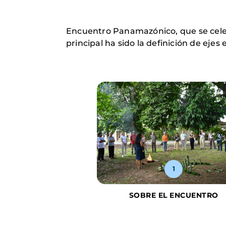
Encuentro Panamazónico, que se celebr
principal ha sido la definición de ej
1
5
SOBRE EL ENCUENTRO
ENSA Y AVANCES
LÍTICOS