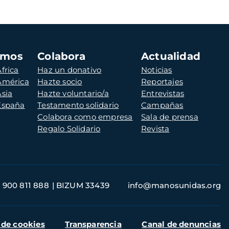
amos
Colabora
Actualidad
frica
Haz un donativo
Noticias
 América
Hazte socio
Reportajes
Asia
Hazte voluntario/a
Entrevistas
 España
Testamento solidario
Campañas
Colabora como empresa
Sala de prensa
Regalo Solidario
Revista
900 811 888
BIZUM 33439
info@manosunidas.org
 de cookies
Transparencia
Canal de denuncias