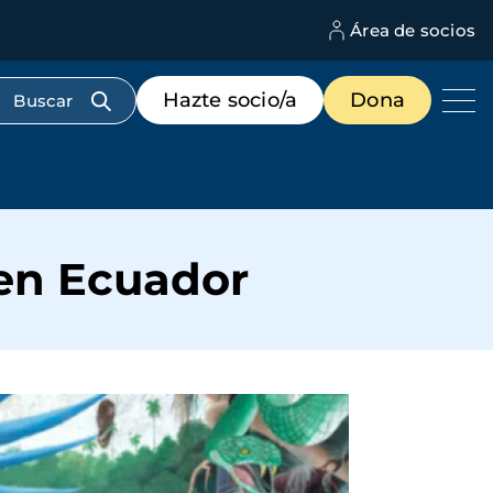
Área de socios
M
d
c
Menú
Hazte socio/a
Dona
d
de
us
destacados
cabecera
en Ecuador