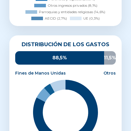
Distribución de los gastos
DISTRIBUCIÓN DE LOS GASTOS
Proyectos de desarrollo
82,5%
Sensibilización
6%
88,5%
11,5%
Promoción y captación
3,6%
Administración y estructura
7,9%
Fines de Manos Unidas
Otros