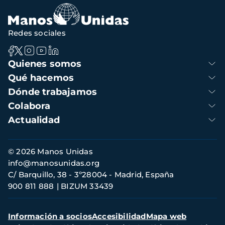
navegación
Redes sociales
Navegación
Quienes somos
principal
Qué hacemos
Dónde trabajamos
Colabora
Actualidad
Información
© 2026 Manos Unidas
de
info@manosunidas.org
contacto
C/ Barquillo, 38 - 3º28004 - Madrid, España
900 811 888
BIZUM 33439
Menú
Información a socios
Accesibilidad
Mapa web
secundario