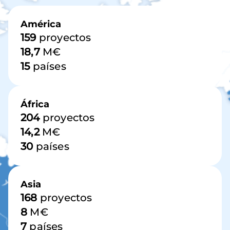
Imagen
América
159
proyectos
18,7
M€
15
países
África
204
proyectos
14,2
M€
30
países
Asia
168
proyectos
8
M€
7
países