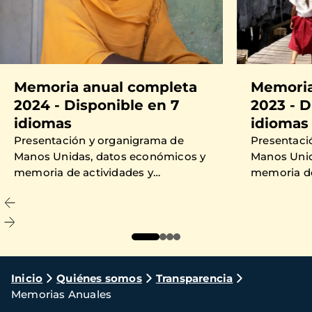
Memoria anual completa
Memoria
2024 - Disponible en 7
2023 - D
idiomas
idiomas
Presentación y organigrama de
Presentaci
Manos Unidas, datos económicos y
Manos Unid
memoria de actividades y
memoria de
proyectos financiados en 2024.
proyectos 
Ruta
Inicio
Quiénes somos
Transparencia
Memorias Anuales
de