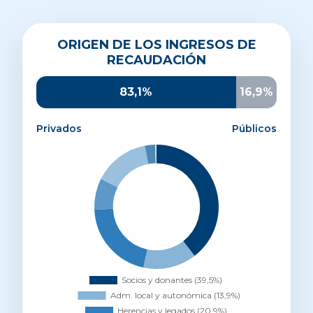
Origen de los ingresos de recaudación
ORIGEN DE LOS INGRESOS DE
Socios y donantes
39,5%
RECAUDACIÓN
Administración local y autonómica
13,9%
Herencias y legados
20,9%
83,1%
16,9%
Otros ingresos privados
8,1%
Parroquias y entidades religiosas
14,6%
Privados
Públicos
AECID
2,7%
UE
0,3%