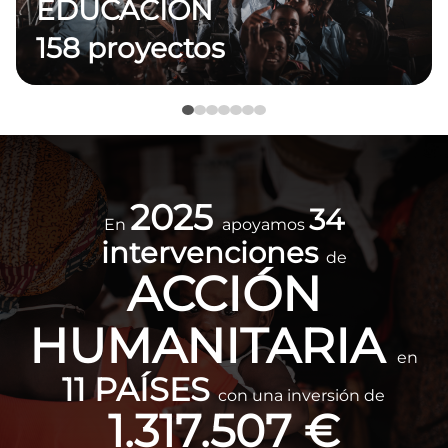
EDUCACIÓN
158 proyectos
Imagen
2025
34
En
apoyamos
intervenciones
de
ACCIÓN
HUMANITARIA
en
11 PAÍSES
con una inversión de
1.317.507 €