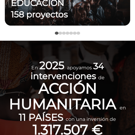
EDUCACIÓN
158 proyectos
Imagen
2025
34
En
apoyamos
intervenciones
de
ACCIÓN
HUMANITARIA
en
11 PAÍSES
con una inversión de
1.317.507 €