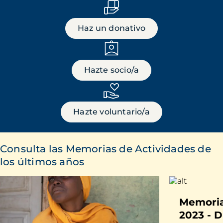
Haz un donativo
Hazte socio/a
Hazte voluntario/a
Consulta las Memorias de Actividades de
los últimos años
Memoria
2023 - D