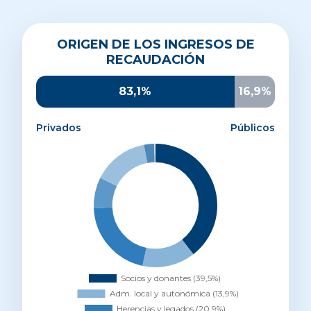
Origen de los ingresos de recaudación
ORIGEN DE LOS INGRESOS DE
Socios y donantes
39,5%
RECAUDACIÓN
Administración local y autonómica
13,9%
Herencias y legados
20,9%
83,1%
16,9%
Otros ingresos privados
8,1%
Parroquias y entidades religiosas
14,6%
Privados
Públicos
AECID
2,7%
UE
0,3%