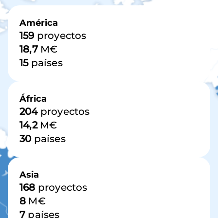
Imagen
América
159
proyectos
18,7
M€
15
países
África
204
proyectos
14,2
M€
30
países
Asia
168
proyectos
8
M€
7
países