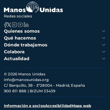
navegación
Redes sociales
Navegación
Quienes somos
principal
Qué hacemos
Dónde trabajamos
Colabora
Actualidad
Información
© 2026 Manos Unidas
de
info@manosunidas.org
contacto
C/ Barquillo, 38 - 3º28004 - Madrid, España
900 811 888
BIZUM 33439
Menú
Información a socios
Accesibilidad
Mapa web
secundario