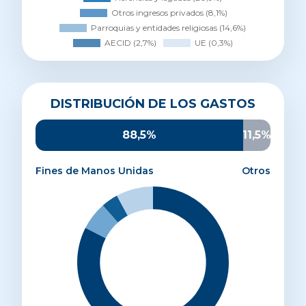
Distribución de los gastos
DISTRIBUCIÓN DE LOS GASTOS
Proyectos de desarrollo
82,5%
Sensibilización
6%
88,5%
11,5%
Promoción y captación
3,6%
Administración y estructura
7,9%
Fines de Manos Unidas
Otros