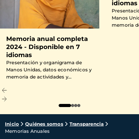
idiomas
Presentaci
Manos Unid
memoria de
proyectos 
Memoria anual completa
2024 - Disponible en 7
idiomas
Presentación y organigrama de
Manos Unidas, datos económicos y
memoria de actividades y
proyectos financiados en 2024.
Ruta
Inicio
Quiénes somos
Transparencia
Memorias Anuales
de