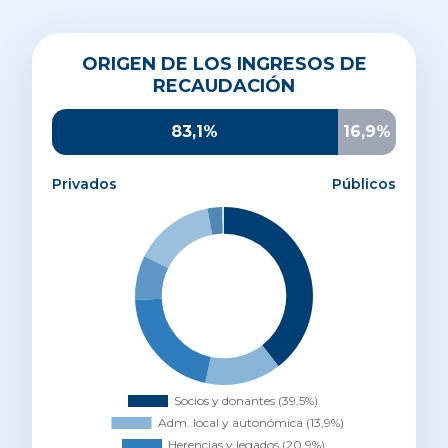
Origen de los ingresos de recaudación
ORIGEN DE LOS INGRESOS DE
Socios y donantes
39,5%
RECAUDACIÓN
Administración local y autonómica
13,9%
Herencias y legados
20,9%
83,1%
16,9%
Otros ingresos privados
8,1%
Parroquias y entidades religiosas
14,6%
Privados
Públicos
AECID
2,7%
UE
0,3%