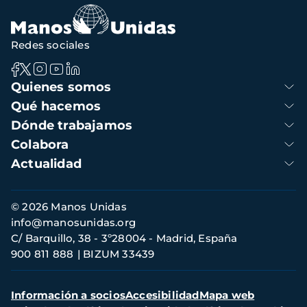
navegación
Redes sociales
Navegación
Quienes somos
principal
Qué hacemos
Dónde trabajamos
Colabora
Actualidad
Información
© 2026 Manos Unidas
de
info@manosunidas.org
contacto
C/ Barquillo, 38 - 3º28004 - Madrid, España
900 811 888
BIZUM 33439
Menú
Información a socios
Accesibilidad
Mapa web
secundario