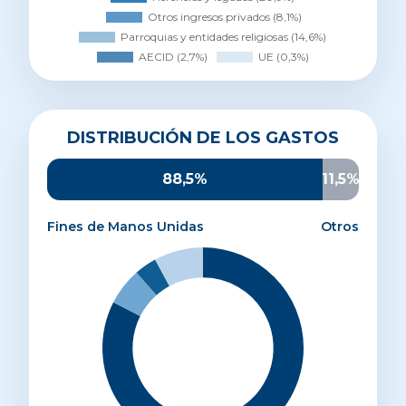
Distribución de los gastos
DISTRIBUCIÓN DE LOS GASTOS
Proyectos de desarrollo
82,5%
Sensibilización
6%
88,5%
11,5%
Promoción y captación
3,6%
Administración y estructura
7,9%
Fines de Manos Unidas
Otros