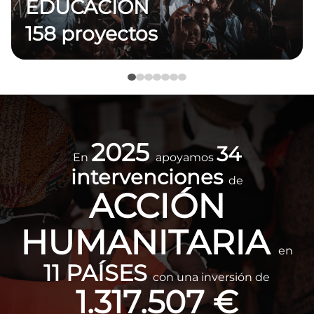
EDUCACIÓN
158 proyectos
Imagen
2025
34
En
apoyamos
intervenciones
de
ACCIÓN
HUMANITARIA
en
11 PAÍSES
con una inversión de
1.317.507 €