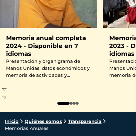
Memoria anual completa
Memoria
2024 - Disponible en 7
2023 - D
idiomas
idiomas
Presentación y organigrama de
Presentaci
Manos Unidas, datos económicos y
Manos Unid
memoria de actividades y
memoria de
proyectos financiados en 2024.
proyectos 
Ruta
Inicio
Quiénes somos
Transparencia
Memorias Anuales
de