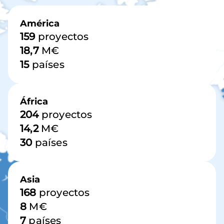
Imagen
América
159
proyectos
18,7
M€
15
países
África
204
proyectos
14,2
M€
30
países
Asia
168
proyectos
8
M€
7
países