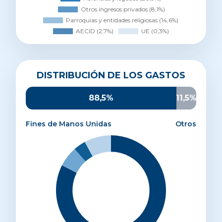
Distribución de los gastos
DISTRIBUCIÓN DE LOS GASTOS
Proyectos de desarrollo
82,5%
Sensibilización
6%
88,5%
11,5%
Promoción y captación
3,6%
Administración y estructura
7,9%
Fines de Manos Unidas
Otros