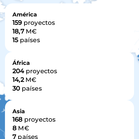
Imagen
América
159
proyectos
18,7
M€
15
países
África
204
proyectos
14,2
M€
30
países
Asia
168
proyectos
8
M€
7
países