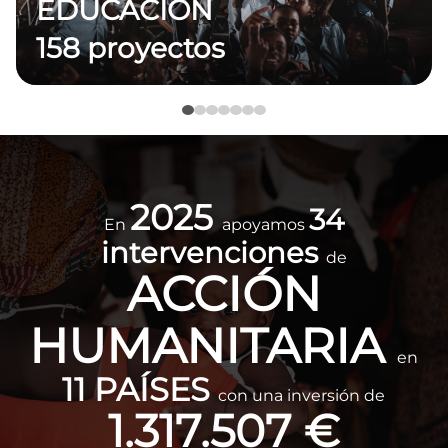
EDUCACIÓN
158 proyectos
Imagen
2025
34
En
apoyamos
intervenciones
de
ACCIÓN
HUMANITARIA
en
11 PAÍSES
con una inversión de
1.317.507 €