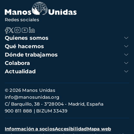
navegación
Redes sociales
Navegación
Quienes somos
principal
Qué hacemos
Dónde trabajamos
Colabora
Actualidad
Información
© 2026 Manos Unidas
de
info@manosunidas.org
contacto
C/ Barquillo, 38 - 3º28004 - Madrid, España
900 811 888
BIZUM 33439
Menú
Información a socios
Accesibilidad
Mapa web
secundario