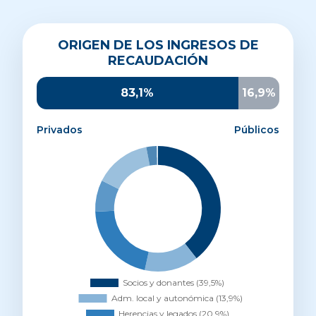
Origen de los ingresos de recaudación
ORIGEN DE LOS INGRESOS DE
Socios y donantes
39,5%
RECAUDACIÓN
Administración local y autonómica
13,9%
Herencias y legados
20,9%
83,1%
16,9%
Otros ingresos privados
8,1%
Parroquias y entidades religiosas
14,6%
Privados
Públicos
AECID
2,7%
UE
0,3%