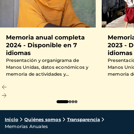
Memoria anual completa
Memoria
2024 - Disponible en 7
2023 - D
idiomas
idiomas
Presentación y organigrama de
Presentaci
Manos Unidas, datos económicos y
Manos Unid
memoria de actividades y
memoria de
proyectos financiados en 2024.
proyectos 
Ruta
Inicio
Quiénes somos
Transparencia
Memorias Anuales
de