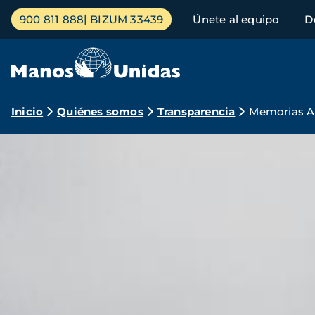
Pasar
Menú
900 811 888
BIZUM 33439
Únete al equipo
D
al
principal
contenido
principal
Ruta
Inicio
Quiénes somos
Transparencia
Memorias A
de
navegación
Imagen