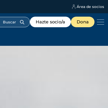
Área de socios
M
d
c
Menú
Hazte socio/a
Dona
d
de
us
destacados
cabecera