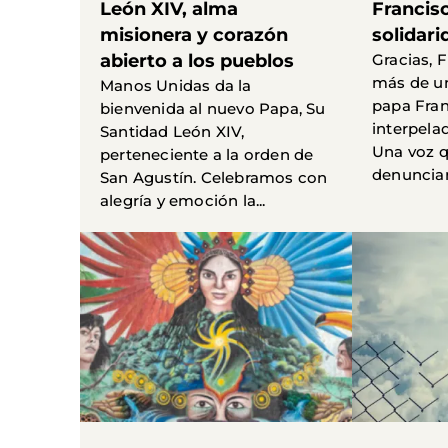
León XIV, alma
Francisc
misionera y corazón
solidari
abierto a los pueblos
Gracias, 
más de un
Manos Unidas da la
papa Fran
bienvenida al nuevo Papa, Su
interpel
Santidad León XIV,
Una voz q
perteneciente a la orden de
denunciar 
San Agustín. Celebramos con
alegría y emoción la...