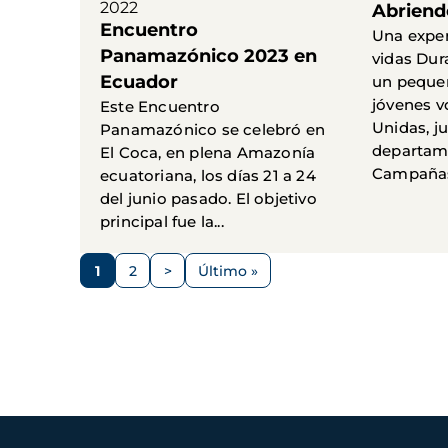
2022
Abriend
Encuentro
Una expe
Panamazónico 2023 en
vidas Dur
Ecuador
un peque
jóvenes v
Este Encuentro
Unidas, ju
Panamazónico se celebró en
departam
El Coca, en plena Amazonía
Campañas
ecuatoriana, los días 21 a 24
del junio pasado. El objetivo
principal fue la...
Paginación
1
2
>
Último »
Página
Página
Siguiente
Última
página
página