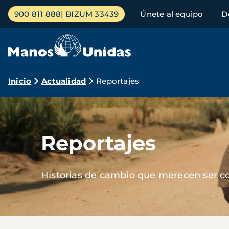
Pasar
Menú
900 811 888
BIZUM 33439
Únete al equipo
D
al
principal
contenido
principal
Ruta
Inicio
Actualidad
Reportajes
de
Imagen
navegación
Reportajes
Historias de cambio que merecen ser c