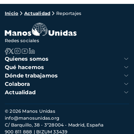
Ruta
Inicio
Actualidad
Reportajes
de
navegación
Redes sociales
Navegación
Quienes somos
principal
Qué hacemos
Dónde trabajamos
Colabora
Actualidad
Información
© 2026 Manos Unidas
de
info@manosunidas.org
contacto
C/ Barquillo, 38 - 3º28004 - Madrid, España
900 811 888
BIZUM 33439