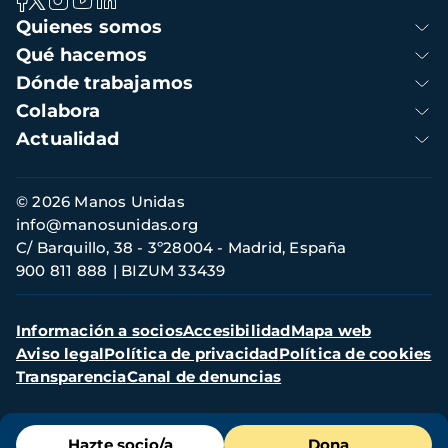
Navegación
Quienes somos
principal
Qué hacemos
Dónde trabajamos
Colabora
Actualidad
Información
© 2026 Manos Unidas
de
info@manosunidas.org
contacto
C/ Barquillo, 38 - 3º28004 - Madrid, España
900 811 888
BIZUM 33439
Menú
Información a socios
Accesibilidad
Mapa web
secundario
Aviso legal
Política de privacidad
Política de cookies
Transparencia
Canal de denuncias
Menú
Hazte socio/a
Dona