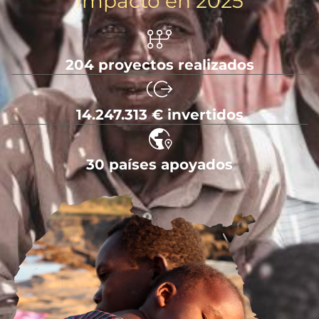
Impacto en 2025
204 proyectos realizados
14.247.313 € invertidos
30 países apoyados
Imagen